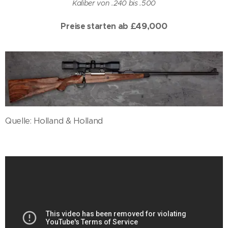
Kaliber von .240 bis .500
£49
,000
Preise starten ab
Quelle: Holland & Holland