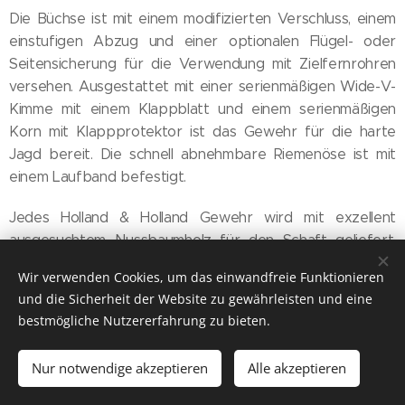
Die Büchse ist mit einem modifizierten Verschluss, einem
einstufigen Abzug und einer optionalen Flügel- oder
Seitensicherung für die Verwendung mit Zielfernrohren
versehen. Ausgestattet mit einer serienmäßigen Wide-V-
Kimme mit einem Klappblatt und einem serienmäßigen
Korn mit Klappprotektor ist das Gewehr für die harte
Jagd bereit. Die schnell abnehmbare Riemenöse ist mit
einem Laufband befestigt.
Jedes Holland & Holland Gewehr wird mit exzellent
ausgesuchtem Nussbaumholz für den Schaft geliefert,
wahlweise mit traditionellem oder Monte-Carl-
Wir verwenden Cookies, um das einwandfreie Funktionieren
Schaftdesign. Der Pistolengriff und der Vorderschaft
und die Sicherheit der Website zu gewährleisten und eine
haben eine handgeschnittene Fischhaut mit einem
bestmögliche Nutzererfahrung zu bieten.
hervorragenden Ölfinish. Zusätzliche Optionen sind die
Gummischaftkappe oder die Hornschaftkappe, ein
Nur notwendige akzeptieren
Alle akzeptieren
optionales Goldoval mit Gravur der Initialen oder des
Wappens und eine Pistolengriffbox für das Ersatzkorn.