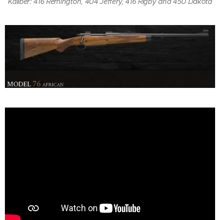
Kaliber: 416 Remington, 404 Jeffery, 416 Rigby and 450 Dakota