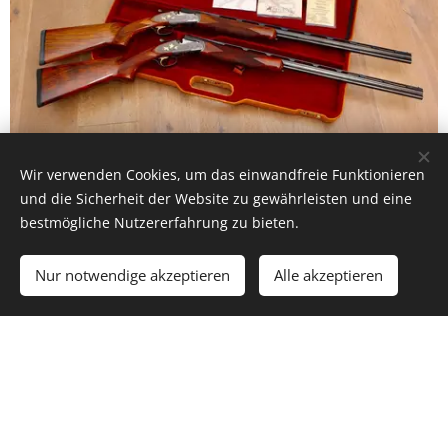
Wir verwenden Cookies, um das einwandfreie Funktionieren
und die Sicherheit der Website zu gewährleisten und eine
bestmögliche Nutzererfahrung zu bieten.
Inzwischen wurde eine der beiden Flinten mit dem Koffer
Nur notwendige akzeptieren
Alle akzeptieren
Daher steht nur noch eine der Flinten zum
verkauft.
verkauf!
Neuwertige Flinte von Caesar Guerini aus Italien, im
Kaliber 36 (.410) /76 ("3) zu verkaufen. Die Flinte ist fein
graviert und hat umlaufend auf den Basküleflächen
Fasane und Rothühner in Gold eingelegt. Die Flinte hat