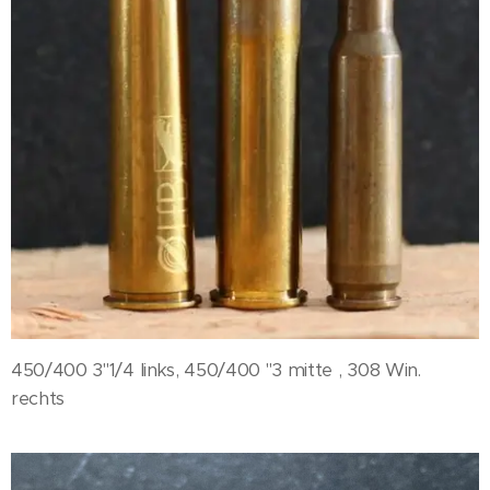
450/400 3"1/4 links, 450/400 "3 mitte , 308 Win.
rechts